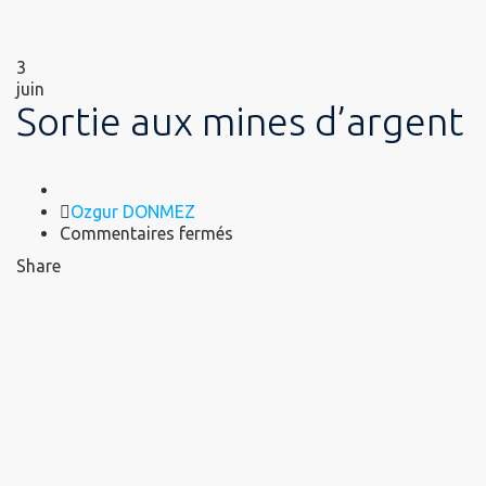
3
juin
Sortie aux mines d’argent
Author
Ozgur DONMEZ
sur
Commentaires fermés
Sortie
Share
aux
mines
d’argent