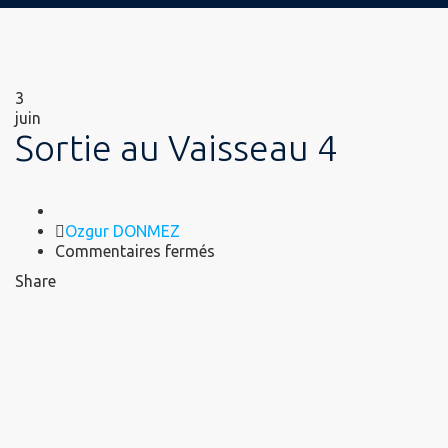
3
juin
Sortie au Vaisseau 4
Author
Ozgur DONMEZ
sur
Commentaires fermés
Sortie
Share
au
Vaisseau
4